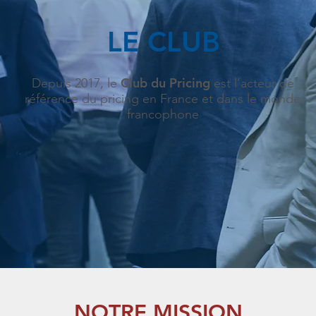
LE CLUB
Club du Pricing
Depuis 2017, le
est l’acteur de
référence du pricing en France et dans le monde
francophone
NOTRE MISSION