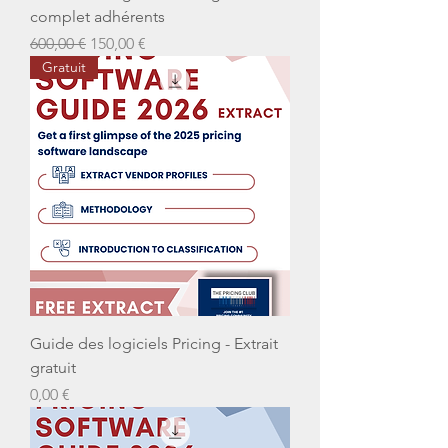
complet adhérents
Prix original
Prix promotionnel
600,00 €
150,00 €
Gratuit
Guide des logiciels Pricing - Extrait
gratuit
Prix
0,00 €