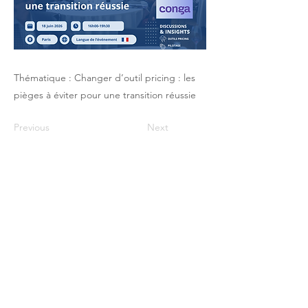
Thématique : Changer d’outil pricing : les
pièges à éviter pour une transition réussie
Previous
Next
Le Club du Pricing / PHI - 17 rue Robert
de Flers -75015 Paris
contact@club-pricing-france.com
Mentions légales
-
Politique de
confidentialité