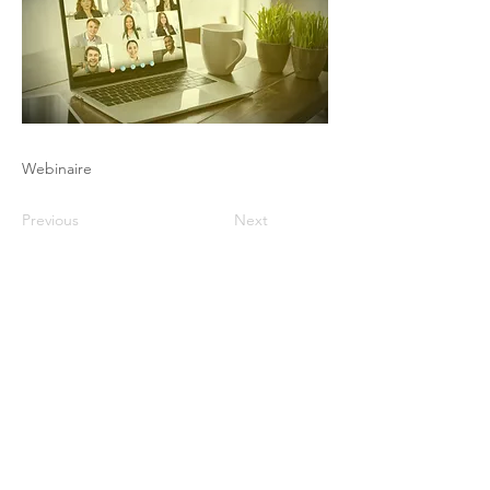
Webinaire
Previous
Next
Le Club du Pricing / PHI - 17 rue Robert
de Flers -75015 Paris
contact@club-pricing-france.com
Mentions légales
-
Politique de