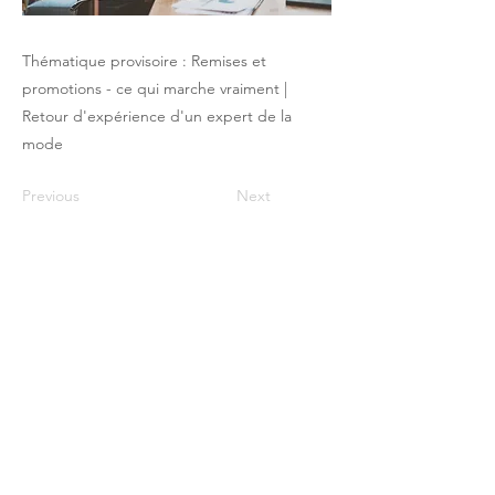
Thématique provisoire : Remises et
promotions - ce qui marche vraiment |
Retour d'expérience d'un expert de la
mode
Previous
Next
Le Club du Pricing / PHI - 17 rue Robert
de Flers -75015 Paris
contact@club-pricing-france.com
Mentions légales
-
Politique de
confidentialité