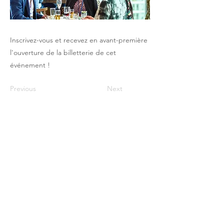
Inscrivez-vous et recevez en avant-première
l'ouverture de la billetterie de cet
événement !
Previous
Next
Le Club du Pricing / PHI - 17 rue Robert
de Flers -75015 Paris
contact@club-pricing-france.com
Mentions légales
-
Politique de
confidentialité