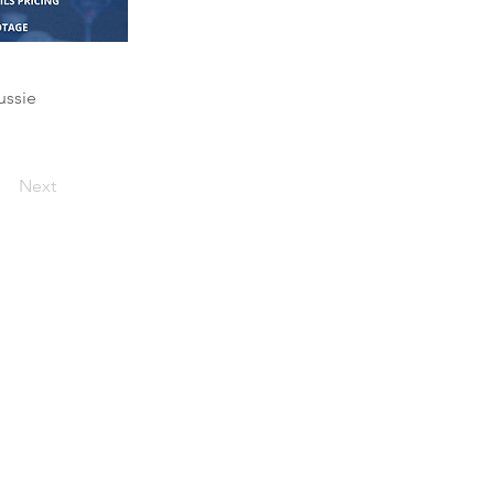
ussie
Next