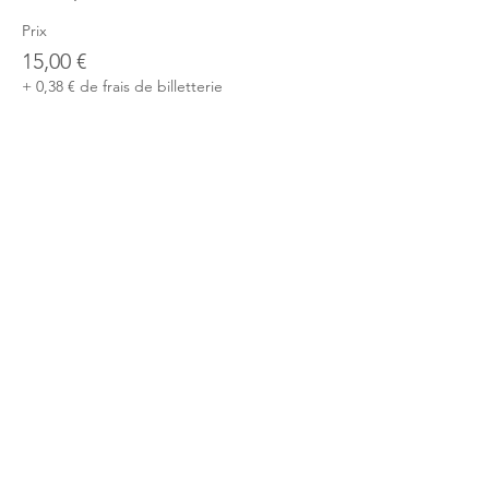
Prix
15,00 €
+ 0,38 € de frais de billetterie
Partager cet événement
Le Club du Pricing / PHI - 17 rue Robert
de Flers -75015 Paris
contact@club-pricing-france.com