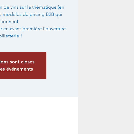
 de vins sur la thématique (en
Les modèles de pricing B2B qui
tionnent
ir en avant-première l'ouverture
illetterie !
tions sont closes
res événements