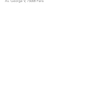
Av. George V, 75008 Paris
Partager cet événement
Le Club du Pricing / PHI - 17 rue Robert
de Flers -75015 Paris
contact@club-pricing-france.com
Mentions légales
-
Politique de
confidentialité