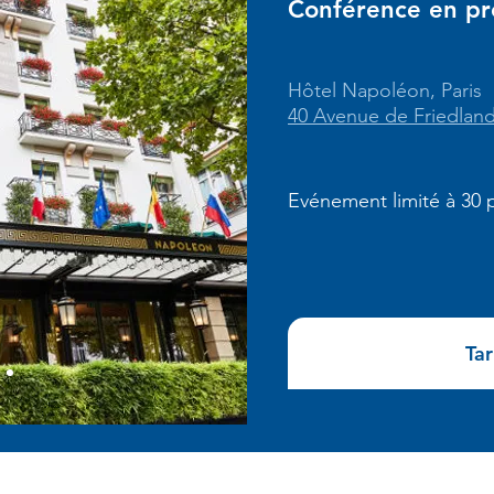
Conférence en pr
Hôtel Napoléon, Paris
40 Avenue de Friedland
Evénement limité à 30 p
Tar