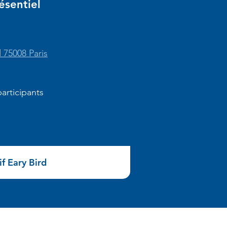
ésentiel
 75008 Paris
articipants
if Eary Bird