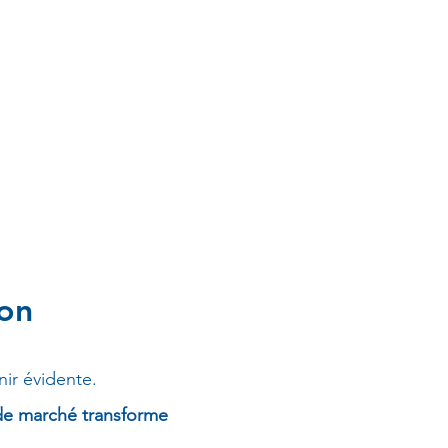
ion
nir évidente.
 de marché transforme