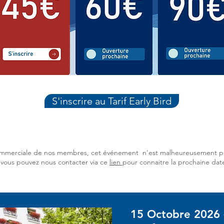
S'inscrire au Tarif Early Bird
on commerciale de nos membres, cet événement n'est malheureusement p
: vous pouvez nous contacter via ce
lien
pour connaitre la prochaine dat
15 Octobre 2026 