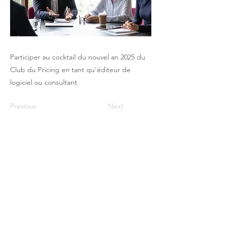
Participer au cocktail du nouvel an 2025 du
Club du Pricing en tant qu'éditeur de
logiciel ou consultant
Previous
Next
The Pricing Club / PHI - 17 rue Robert
de Flers -75015 Paris
contact@club-pricing-france.com